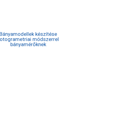
Bányamodellek készítése
otogrametriai módszerrel
bányamérőknek