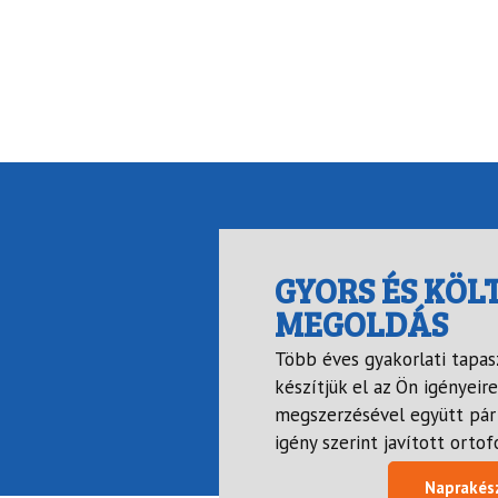
GYORS ÉS KÖ
MEGOLDÁS
Több éves gyakorlati tapas
készítjük el az Ön igényeir
megszerzésével együtt pár h
igény szerint javított ortof
Naprakész