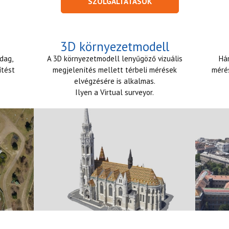
SZOLGÁLTATÁSOK
3D környezetmodell
dag,
A 3D környezetmodell lenyűgöző vizuális
Há
ítést
megjelenítés mellett térbeli mérések
méré
elvégzésére is alkalmas.
Ilyen a Virtual surveyor.