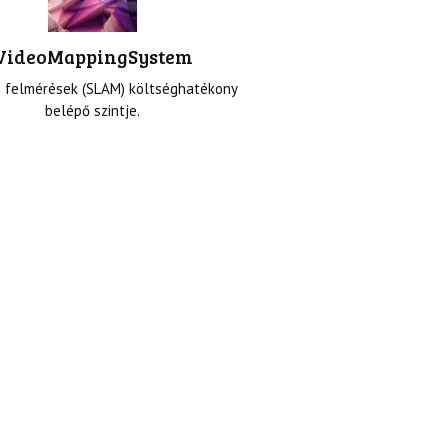
VideoMappingSystem
s felmérések (SLAM) költséghatékony
belépő szintje.