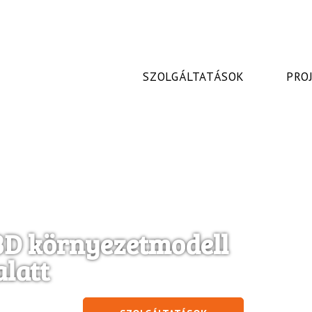
SZOLGÁLTATÁSOK
PRO
 3D környezetmodell
alatt