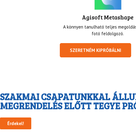
Agisoft Metashape
A könnyen tanulható teljes megoldás
fotó feldolgozó.
SZERETNÉM KIPRÓBÁLNI
SZAKMAI CSAPATUNKKAL ÁLLU
MEGRENDELÉS ELŐTT TEGYE PR
Érdekel!