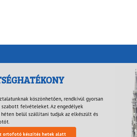
LTSÉGHATÉKONY
ztalatunknak köszönhetően, rendkívül gyorsan
e szabott felvételeket. Az engedélyek
éten belül szállítani tudjuk az elkészült és
otót.
 ortofotó készítés hetek alatt