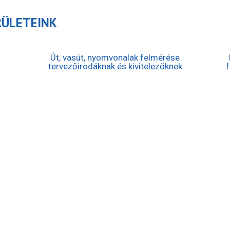
RÜLETEINK
Út, vasút, nyomvonalak felmérése
tervezőirodáknak és kivitelezőknek
f