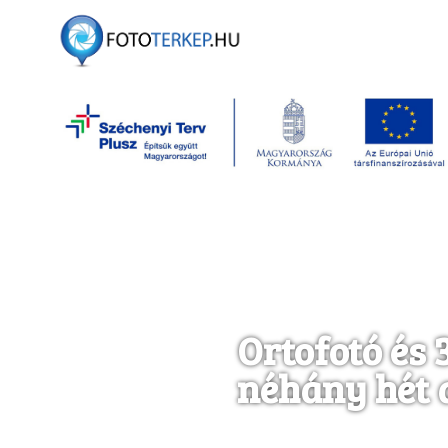
Ortofotó és
néhány hét 