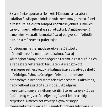
Ez a múmiakoporsó a Nemzeti Múzeum raktárában
található. Állapota kritikus volt, nem mozgatható. A cél
a restaurálás előtti állapot rögzítése, ehhez 1 mm-es
tárgyon mért felbontással fotóztunk. A műtárgyak 3
dimenziós, virtuális bemutatása új és gyorsan fejlődő
eszköz a múzeumok palettáján.
A fotogrammetriai módszerekkel előállított
háromdimenziós modellek alkalmazása új,
költséghatékony lehetőségeket teremt a restaurálás és
a régészeti feltárások területén. A megszokott
fényképészeti eszközök alkalmazásával is elvégezhető
a feldolgozáshoz szükséges felmérés, amelynek
eredménye a későbbi mérések elvégzésére is alkalmas,
nagy felbontású digitális modell. Az eljárás
mérettartománya a néhány centiméteres tárgyaktól az
épületekig vagy akár teljes régészeti feltárásokig
terjedhet. A mérés tetszőleges gyakorisággal
megismételhető, így a folyamatok időbeni lefolyása is