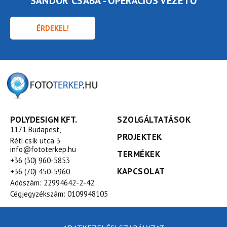
SÁNDOR CSABA - OPERÁCIÓS VEZETŐ
ÉRDEKEL!
POLYDESIGN KFT.
SZOLGÁLTATÁSOK
1171 Budapest,
PROJEKTEK
Réti csík utca 3.
info@fototerkep.hu
TERMÉKEK
+36 (30) 960-5853
KAPCSOLAT
+36 (70) 450-5960
Adószám: 22994642-2-42
Cégjegyzékszám: 0109948105