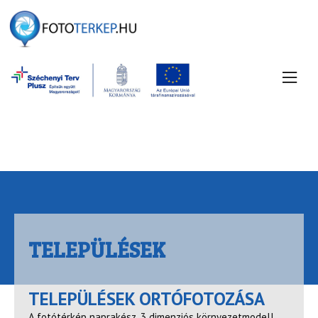
TELEPÜLÉSEK
TELEPÜLÉSEK ORTÓFOTOZÁSA
A fotótérkép naprakész, 3 dimenziós környezetmodell,