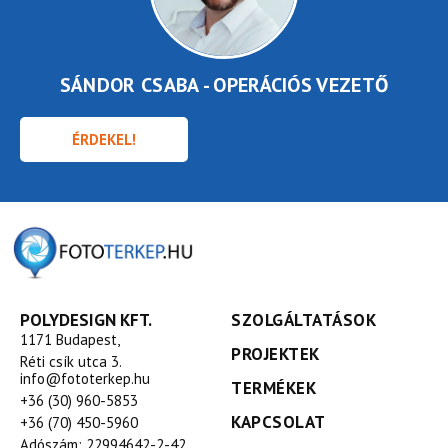
SÁNDOR CSABA - OPERÁCIÓS VEZETŐ
ÉRDEKEL!
POLYDESIGN KFT.
SZOLGÁLTATÁSOK
1171 Budapest,
PROJEKTEK
Réti csík utca 3.
info@fototerkep.hu
TERMÉKEK
+36 (30) 960-5853
KAPCSOLAT
+36 (70) 450-5960
Adószám: 22994642-2-42