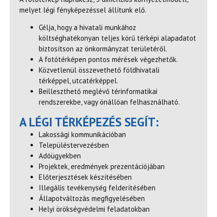
melyet légi fényképezéssel állítunk elő.
Célja, hogy a hivatali munkához
költséghatékonyan teljes körű térképi alapadatot
biztosítson az önkormányzat területéről.
A fotótérképen pontos mérések végezhetők.
Közvetlenül összevethető földhivatali
térképpel, utcatérképpel.
Beilleszthető meglévő térinformatikai
rendszerekbe, vagy önállóan felhasználható.
A LÉGI TÉRKÉPEZÉS SEGÍT:
Lakossági kommunikációban
Településtervezésben
Adóügyekben
Projektek, eredmények prezentációjában
Előterjesztések készítésében
Illegális tevékenység felderítésében
Állapotváltozás megfigyelésében
Helyi örökségvédelmi feladatokban